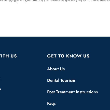
्र अक्सर झुनझुनी या खुजली करता है। दंत चिकित्सक द्वारा बताई गई दवा से आपके बच्चे को
ITH US
GET TO KNOW US
About Us
k
Dental Tourism
m
Post Treatment Instructions
Faqs